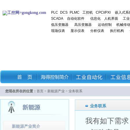
返回首页
品牌
新闻
研讨会
产品
商务
下载
应用
论文
有奖
知道
工控家园
论
PLC
DCS
PLMC
工控机
CPCI
/PXI
嵌入式系
SCADA
自动化软件
信息化
人机界面
工业
低压变频器
高压变频器
运动控制
机械传
现场仪表
显示仪表
分析仪表
执行机构
您现在所在的位置：
首页
>
新能源产业
> 业务联系
业务联系
我有如下需求
新能源产业简介